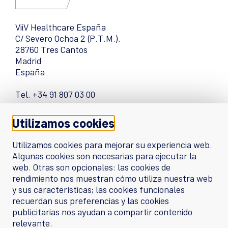
ViiV Healthcare España
C/ Severo Ochoa 2 (P.T.M.).
28760 Tres Cantos
Madrid
España
Tel. +34 91 807 03 00
Contacta con nosotros
Utilizamos cookies
Quiénes somos
Utilizamos cookies para mejorar su experiencia web.
Algunas cookies son necesarias para ejecutar la
Política de Cookies
web. Otras son opcionales: las cookies de
rendimiento nos muestran cómo utiliza nuestra web
Política de Privacidad
y sus características; las cookies funcionales
recuerdan sus preferencias y las cookies
Términos y condiciones
publicitarias nos ayudan a compartir contenido
relevante.