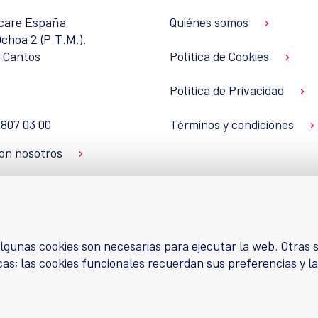
hcare España
Quiénes somos
choa 2 (P.T.M.).
 Cantos
Política de Cookies
Política de Privacidad
 807 03 00
Términos y condiciones
on nosotros
lgunas cookies son necesarias para ejecutar la web. Otras s
erechos reservados. Soporte Válido Nº 14/16‐ W – CM
as; las cookies funcionales recuerdan sus preferencias y la