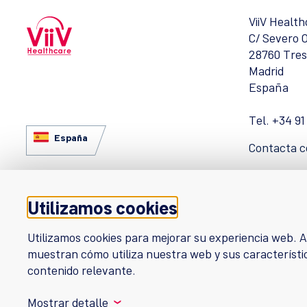
ViiV Healt
C/ Severo O
28760 Tres
Madrid
España
Tel. +34 91
España
Contacta c
Utilizamos cookies
Utilizamos cookies para mejorar su experiencia web. A
Copyright © 2026 Grupo de compañías ViiV Healthcare. Todos los d
muestran cómo utiliza nuestra web y sus característic
contenido relevante.
Mostrar detalle
❮