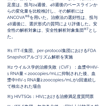
足度は、投与24週後、48週後のベースラインか
らの変化量を比較検討し、その解析には
※6
ANCOVA
を用いた。治療法の選好性は、投与
48週後に、選択形式の質問により評価した。安
※7
全性の解析対象は、安全性解析対象集団
とし
た。
※1 ITT-E集団、per-protocol集団におけるFDA
Snapshotアルゴリズム解析を実施
※2 ウイルス学的治療失敗（CVF）：血漿中HIV-
1 RNA量＜200copies/mLに抑制された後、血
漿中HIV-1 RNA量≧200copies/mLが2回連続し
て検出された場合
※3 HIVTSQs：HIVにおける治療満足度質問票