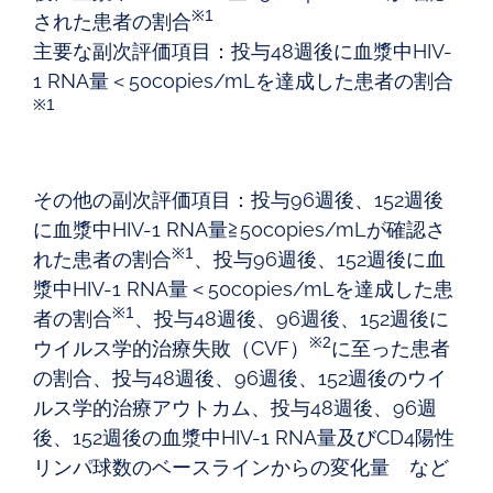
※1
された患者の割合
主要な副次評価項目：投与48週後に血漿中HIV-
1 RNA量＜50copies/mLを達成した患者の割合
※1
その他の副次評価項目：投与96週後、152週後
に血漿中HIV-1 RNA量≧50copies/mLが確認さ
※1
れた患者の割合
、投与96週後、152週後に血
漿中HIV-1 RNA量＜50copies/mLを達成した患
※1
者の割合
、投与48週後、96週後、152週後に
※2
ウイルス学的治療失敗（CVF）
に至った患者
の割合、投与48週後、96週後、152週後のウイ
ルス学的治療アウトカム、投与48週後、96週
後、152週後の血漿中HIV-1 RNA量及びCD4陽性
リンパ球数のベースラインからの変化量 など