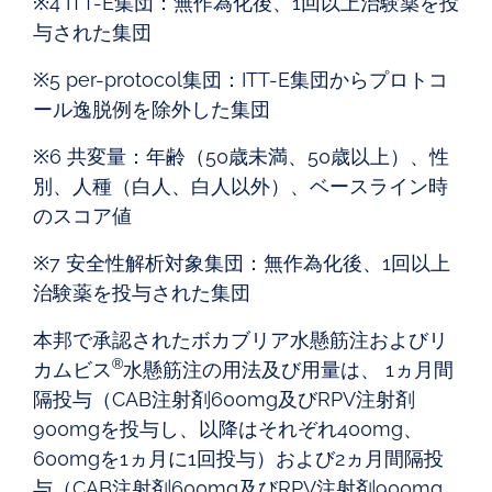
※4 ITT-E集団：無作為化後、1回以上治験薬を投
与された集団
※5 per-protocol集団：ITT-E集団からプロトコ
ール逸脱例を除外した集団
※6 共変量：年齢（50歳未満、50歳以上）、性
別、人種（白人、白人以外）、ベースライン時
のスコア値
※7 安全性解析対象集団：無作為化後、1回以上
治験薬を投与された集団
本邦で承認されたボカブリア水懸筋注およびリ
®
カムビス
水懸筋注の用法及び用量は、 1ヵ月間
隔投与（CAB注射剤600mg及びRPV注射剤
900mgを投与し、以降はそれぞれ400mg、
600mgを1ヵ月に1回投与）および2ヵ月間隔投
与（CAB注射剤600mg及びRPV注射剤900mg