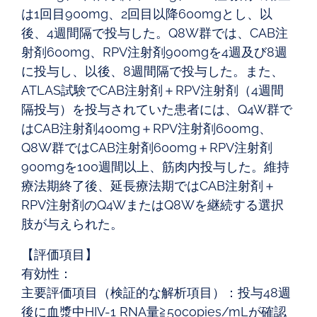
は1回目900mg、2回目以降600mgとし、以
後、4週間隔で投与した。Q8W群では、CAB注
射剤600mg、RPV注射剤900mgを4週及び8週
に投与し、以後、8週間隔で投与した。また、
ATLAS試験でCAB注射剤＋RPV注射剤（4週間
隔投与）を投与されていた患者には、Q4W群で
はCAB注射剤400mg＋RPV注射剤600mg、
Q8W群ではCAB注射剤600mg＋RPV注射剤
900mgを100週間以上、筋肉内投与した。維持
療法期終了後、延長療法期ではCAB注射剤＋
RPV注射剤のQ4WまたはQ8Wを継続する選択
肢が与えられた。
【評価項目】
有効性：
主要評価項目（検証的な解析項目）：投与48週
後に血漿中HIV-1 RNA量≧50copies/mLが確認