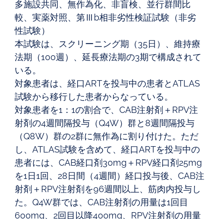
多施設共同、無作為化、非盲検、並行群間比
較、実薬対照、第Ⅲb相非劣性検証試験（非劣
性試験）
本試験は、スクリーニング期（35日）、維持療
法期（100週）、延長療法期の3期で構成されて
いる。
対象患者は、経口ARTを投与中の患者とATLAS
試験から移行した患者からなっている。
対象患者を1：1の割合で、CAB注射剤＋RPV注
射剤の4週間隔投与（Q4W）群と8週間隔投与
（Q8W）群の2群に無作為に割り付けた。ただ
し、ATLAS試験を含めて、経口ARTを投与中の
患者には、CAB経口剤30mg＋RPV経口剤25mg
を1日1回、28日間（4週間）経口投与後、CAB注
射剤＋RPV注射剤を96週間以上、筋肉内投与し
た。Q4W群では、CAB注射剤の用量は1回目
600mg、2回目以降400mg、RPV注射剤の用量