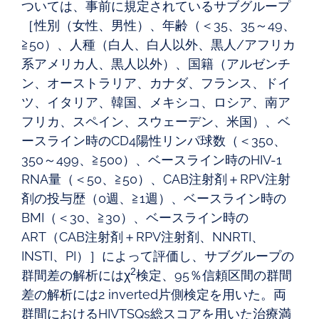
ついては、事前に規定されているサブグループ
［性別（女性、男性）、年齢（＜35、35～49、
≧50）、人種（白人、白人以外、黒人/アフリカ
系アメリカ人、黒人以外）、国籍（アルゼンチ
ン、オーストラリア、カナダ、フランス、ドイ
ツ、イタリア、韓国、メキシコ、ロシア、南ア
フリカ、スペイン、スウェーデン、米国）、ベ
ースライン時のCD4陽性リンパ球数（＜350、
350～499、≧500）、ベースライン時のHIV-1
RNA量（＜50、≧50）、CAB注射剤＋RPV注射
剤の投与歴（0週、≧1週）、ベースライン時の
BMI（＜30、≧30）、ベースライン時の
ART（CAB注射剤＋RPV注射剤、NNRTI、
INSTI、PI）］によって評価し、サブグループの
2
群間差の解析にはχ
検定、95％信頼区間の群間
差の解析には2 inverted片側検定を用いた。両
群間におけるHIVTSQs総スコアを用いた治療満