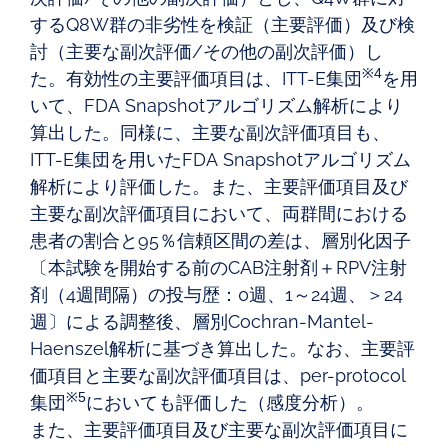
するQ8W群の非劣性を検証（主要評価）及び検
討（主要な副次評価/その他の副次評価）し
※4
た。有効性の主要評価項目は、ITT-E集団
を用
いて、FDA Snapshotアルゴリズム解析により
算出した。同様に、主要な副次評価項目も、
ITT-E集団を用いたFDA Snapshotアルゴリズム
解析により評価した。また、主要評価項目及び
主要な副次評価項目において、両群間における
患者の割合と95％信頼区間の差は、層別化因子
〔本試験を開始する前のCAB注射剤＋RPV注射
剤（4週間隔）の投与歴：0週、1～24週、＞24
週〕による調整後、層別Cochran-Mantel-
Haenszel解析に基づき算出した。なお、主要評
価項目と主要な副次評価項目は、per-protocol
※5
集団
においても評価した（感度分析）。
また、主要評価項目及び主要な副次評価項目に