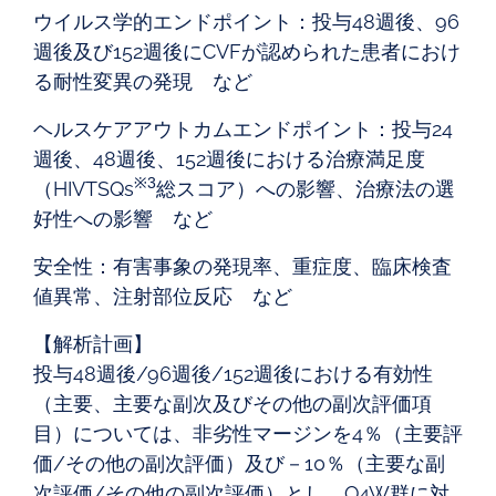
ウイルス学的エンドポイント：投与48週後、96
週後及び152週後にCVFが認められた患者におけ
る耐性変異の発現 など
ヘルスケアアウトカムエンドポイント：投与24
週後、48週後、152週後における治療満足度
※3
（HIVTSQs
総スコア）への影響、治療法の選
好性への影響 など
安全性：有害事象の発現率、重症度、臨床検査
値異常、注射部位反応 など
【解析計画】
投与48週後/96週後/152週後における有効性
（主要、主要な副次及びその他の副次評価項
目）については、非劣性マージンを4％（主要評
価/その他の副次評価）及び－10％（主要な副
次評価/その他の副次評価）とし、Q4W群に対