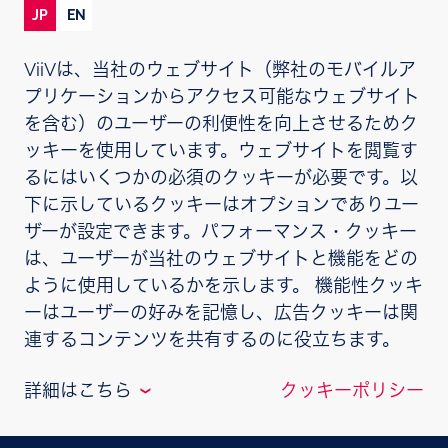
JP
EN
®
「ボカブリア」、「リカムビス
」、「ドウベイ
ViiVは、当社のウェブサイト（弊社のモバイルア
ト」「ジャルカ」、「トリーメク」、「テビケ
プリケーションからアクセス可能なウェブサイト
イ」、「エプジコム」、「エピビル」はヴィーブヘ
を含む）のユーザーの利便性を向上させるためク
ルスケア、そのライセンサー、提携パートナーの登
ッキーを使用しています。ウェブサイトを閲覧す
録商標です。
るにはいくつかの必須のクッキーが必要です。以
下に示しているクッキーはオプションでありユー
ヴィーブヘルスケア株式会社
ザーが設定できます。パフォーマンス・クッキー
住所：東京都港区赤坂1-8-1
は、ユーザーが当社のウェブサイトと機能をどの
プライバシー通知
ように使用しているかを示します。 機能性クッキ
ーはユーザーの好みを記憶し、広告クッキーは関
ご利用条件
連するコンテンツを共有するのに役立ちます。
クッキーポリシー
詳細はこちら
クッキーポリシー
❮
お問い合わせ
パフォーマンス・クッキー