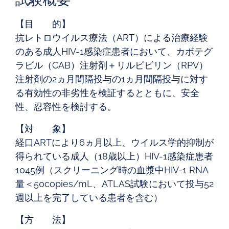
【目 的】
抗レトロウイルス療法（ART）による治療経験
のある成人HIV-1感染症患者において、カボテグ
ラビル（CAB）注射剤＋リルピビリン（RPV）
注射剤の2ヵ月間隔投与の1ヵ月間隔投与に対す
る有効性の非劣性を検証するとともに、安全
性、忍容性を検討する。
【対 象】
経口ARTにより6ヵ月以上、ウイルス学的抑制が
得られている成人（18歳以上）HIV-1感染症患者
1045例（スクリーニング時の血漿中HIV-1 RNA
量＜50copies/mL、ATLAS試験において投与52
週以上を完了している患者を含む）
【方 法】