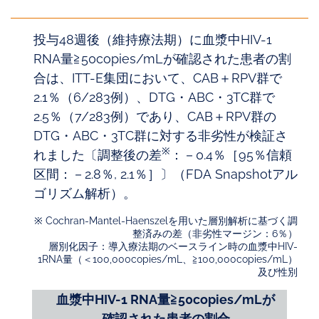
投与48週後（維持療法期）に血漿中HIV-1
RNA量≧50copies/mLが確認された患者の割
合は、ITT-E集団において、CAB＋RPV群で
2.1％（6/283例）、DTG・ABC・3TC群で
2.5％（7/283例）であり、CAB＋RPV群の
DTG・ABC・3TC群に対する非劣性が検証さ
※
れました〔調整後の差
：－0.4％［95％信頼
区間：－2.8％, 2.1％］〕（FDA Snapshotアル
ゴリズム解析）。
※ Cochran-Mantel-Haenszelを用いた層別解析に基づく調
整済みの差（非劣性マージン：6％）
層別化因子：導入療法期のベースライン時の血漿中HIV-
1RNA量（＜100,000copies/mL、≧100,000copies/mL）
及び性別
血漿中HIV-1 RNA量≧50copies/mLが
確認された患者の割合