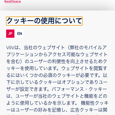
クッキーの使用について
Japan
JP
EN
®
「ボカブリア」、「リカムビス
」、「ドウベイ
ViiVは、当社のウェブサイト（弊社のモバイルア
ト」「ジャルカ」、「トリーメク」、「テビケ
プリケーションからアクセス可能なウェブサイト
イ」、「エプジコム」、「エピビル」はヴィーブヘ
を含む）のユーザーの利便性を向上させるためク
ルスケア、そのライセンサー、提携パートナーの登
ッキーを使用しています。ウェブサイトを閲覧す
録商標です。
るにはいくつかの必須のクッキーが必要です。以
下に示しているクッキーはオプションでありユー
ヴィーブヘルスケア株式会社
ザーが設定できます。パフォーマンス・クッキー
住所：東京都港区赤坂1-8-1
は、ユーザーが当社のウェブサイトと機能をどの
プライバシー通知
ように使用しているかを示します。 機能性クッキ
ーはユーザーの好みを記憶し、広告クッキーは関
ご利用条件