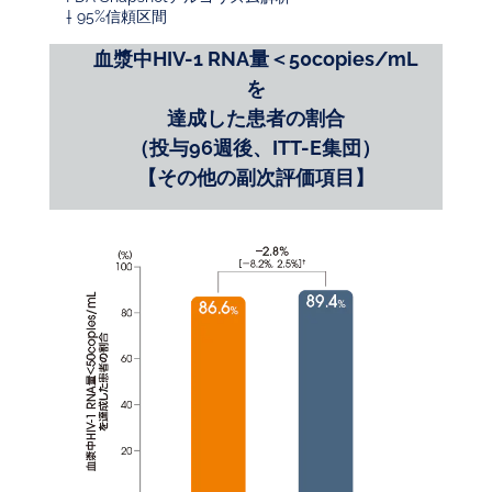
† 95%信頼区間
血漿中HIV-1 RNA量＜50copies/mL
を
達成した患者の割合
（投与96週後、ITT-E集団）
【その他の副次評価項目】