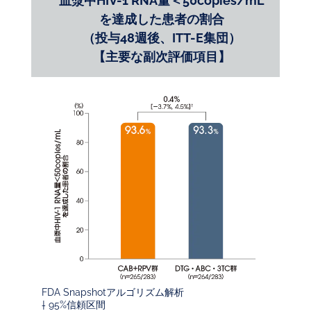
血漿中HIV-1 RNA量＜50copies/mL
を達成した患者の割合
（投与48週後、ITT-E集団）
【主要な副次評価項目】
FDA Snapshotアルゴリズム解析
† 95%信頼区間