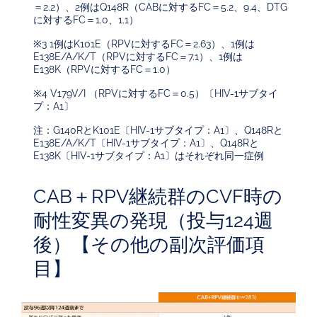
＝2.2）、2例はQ148R（CABに対するFC＝5.2、9.4、DTG
に対するFC＝1.0、1.1）
※3 1例はK101E（RPVに対するFC＝2.63）、1例は
E138E/A/K/T（RPVに対するFC＝7.1）、1例は
E138K（RPVに対するFC＝1.0）
※4 V179V/I （RPVに対するFC＝0.5）〔HIV-1サブタイ
プ：A1〕
注：G140RとK101E〔HIV-1サブタイプ：A1〕、Q148Rと
E138E/A/K/T〔HIV-1サブタイプ：A1〕、Q148Rと
E138K〔HIV-1サブタイプ：A1〕はそれぞれ同一症例
CAB＋RPV継続群のCVF時の
耐性変異の発現（投与124週
後）【その他の副次評価項
目】