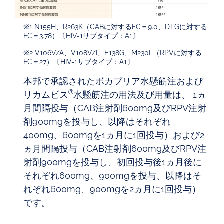
※1 N155H、R263K（CABに対するFC＝9.0、DTGに対する
FC＝3.78）〔HIV-1サブタイプ：A1〕
※2 V106V/A、V108V/I、E138G、M230L（RPVに対する
FC＝27）〔HIV-1サブタイプ：A1〕
本邦で承認されたボカブリア水懸筋注および
®
リカムビス
水懸筋注の用法及び用量は、 1ヵ
月間隔投与（CAB注射剤600mg及びRPV注射
剤900mgを投与し、以降はそれぞれ
400mg、600mgを1ヵ月に1回投与）および2
ヵ月間隔投与（CAB注射剤600mg及びRPV注
射剤900mgを投与し、初回投与後1ヵ月後に
それぞれ600mg、900mgを投与、以降はそ
れぞれ600mg、900mgを2ヵ月に1回投与）
です。