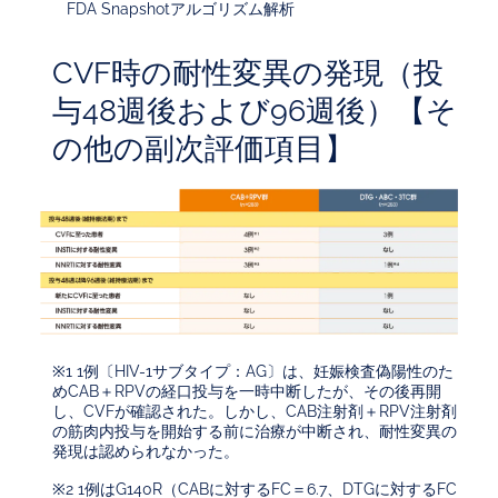
FDA Snapshotアルゴリズム解析
CVF時の耐性変異の発現（投
与48週後および96週後）【そ
の他の副次評価項目】
※1 1例〔HIV-1サブタイプ：AG〕は、妊娠検査偽陽性のた
めCAB＋RPVの経口投与を一時中断したが、その後再開
し、CVFが確認された。しかし、CAB注射剤＋RPV注射剤
の筋肉内投与を開始する前に治療が中断され、耐性変異の
発現は認められなかった。
※2 1例はG140R（CABに対するFC＝6.7、DTGに対するFC