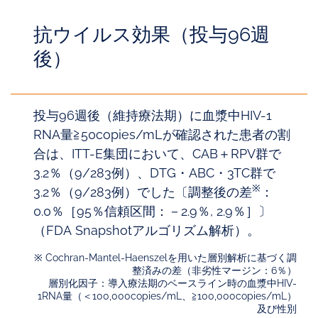
抗ウイルス効果（投与96週
後）
投与96週後（維持療法期）に血漿中HIV-1
RNA量≧50copies/mLが確認された患者の割
合は、ITT-E集団において、CAB＋RPV群で
3.2％（9/283例）、DTG・ABC・3TC群で
※
3.2％（9/283例）でした〔調整後の差
：
0.0％［95％信頼区間：－2.9％, 2.9％］〕
（FDA Snapshotアルゴリズム解析）。
※ Cochran-Mantel-Haenszelを用いた層別解析に基づく調
整済みの差（非劣性マージン：6％）
層別化因子：導入療法期のベースライン時の血漿中HIV-
1RNA量（＜100,000copies/mL、≧100,000copies/mL）
及び性別